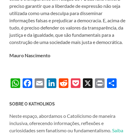
preciso garantir que a liberdade de expressão não seja
utilizada como uma desculpa para disseminar
informações falsas e prejudicar a democracia. E, acima de
tudo, é preciso defender os valores da transparência, da
justiça e da igualdade, que são fundamentais para a
construção de uma sociedade mais justa e democrática.
Mauro Nascimento
WhatsApp
Facebook
Email
LinkedIn
Reddit
Pocket
X
Print
Sha
SOBRE O KATHOLIKOS
Neste espaço, abordamos o Catolicismo de maneira
inclusiva, oferecendo informações, reflexões e
curiosidades sem fanatismo ou fundamentalismo.
Saiba