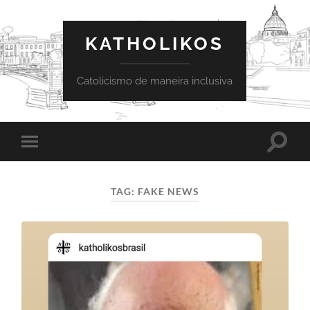
KATHOLIKOS
Catolicismo de maneira inclusiva
Toggle
Toggle
search
mobile
field
menu
TAG:
FAKE NEWS