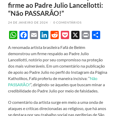
firme ao Padre Julio Lancellotti:
“Não PASSARÃO!”
24 DE JANEIRO DE 2024
/
0 COMENTÁRIOS
WhatsApp
Facebook
Email
LinkedIn
Reddit
Pocket
X
Print
Sha
A renomada artista brasileira Fafá de Belém
demonstrou um firme respaldo ao Padre Julio
Lancellotti, notório por seu compromisso na proteção
dos mais vulneráveis. Em um comentário na publicação
de apoio ao Padre Julio no perfil do Instagram da Página
Katholikos, Fafá proferiu de maneira incisiva: “
Não
PASSARÃO!
“, dirigindo-se àqueles que buscam minar a
credibilidade do Padre Julio por meio de falsidades.
O comentário da artista surge em meio a uma onda de
ataques e críticas direcionadas ao religioso, que há anos
se destaca por seu trabalho social nas periferias de São