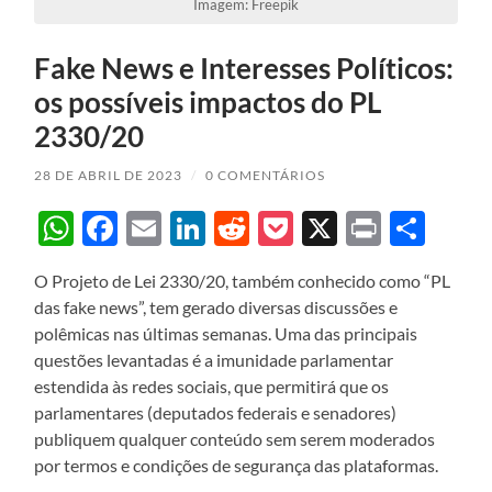
Imagem: Freepik
Fake News e Interesses Políticos:
os possíveis impactos do PL
2330/20
28 DE ABRIL DE 2023
/
0 COMENTÁRIOS
WhatsApp
Facebook
Email
LinkedIn
Reddit
Pocket
X
Print
Sha
O Projeto de Lei 2330/20, também conhecido como “PL
das fake news”, tem gerado diversas discussões e
polêmicas nas últimas semanas. Uma das principais
questões levantadas é a imunidade parlamentar
estendida às redes sociais, que permitirá que os
parlamentares (deputados federais e senadores)
publiquem qualquer conteúdo sem serem moderados
por termos e condições de segurança das plataformas.