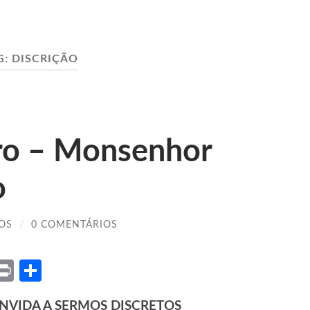
G:
DISCRIÇÃO
ro – Monsenhor
o
OS
/
0 COMENTÁRIOS
ket
X
Print
Share
NVIDA A SERMOS DISCRETOS