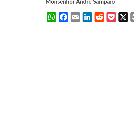
Monsenhor André Sampaio
WhatsApp
Facebook
Email
LinkedIn
Reddit
Poc