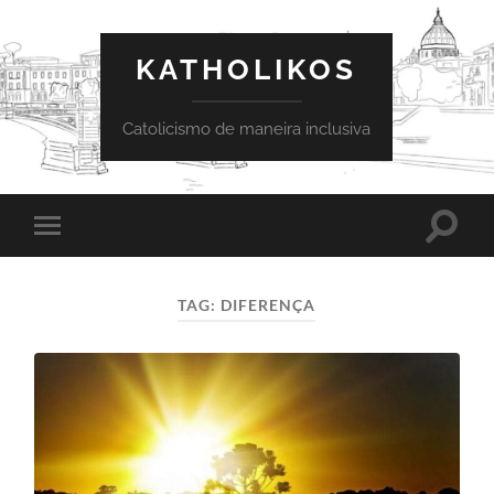
KATHOLIKOS
Catolicismo de maneira inclusiva
Toggle
Toggle
search
mobile
field
menu
TAG:
DIFERENÇA