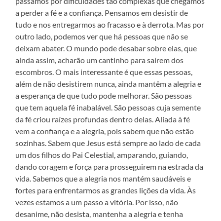
passamos por dificuldades tão complexas que chegamos
a perder a fé e a confiança. Pensamos em desistir de
tudo e nos entregarmos ao fracasso e à derrota. Mas por
outro lado, podemos ver que há pessoas que não se
deixam abater. O mundo pode desabar sobre elas, que
ainda assim, acharão um cantinho para saírem dos
escombros. O mais interessante é que essas pessoas,
além de não desistirem nunca, ainda mantêm a alegria e
a esperança de que tudo pode melhorar. São pessoas
que tem aquela fé inabalável. São pessoas cuja semente
da fé criou raízes profundas dentro delas. Aliada à fé
vem a confiança e a alegria, pois sabem que não estão
sozinhas. Sabem que Jesus está sempre ao lado de cada
um dos filhos do Pai Celestial, amparando, guiando,
dando coragem e força para prosseguirem na estrada da
vida. Sabemos que a alegria nos mantém saudáveis e
fortes para enfrentarmos as grandes lições da vida. Às
vezes estamos a um passo a vitória. Por isso, não
desanime, não desista, mantenha a alegria e tenha