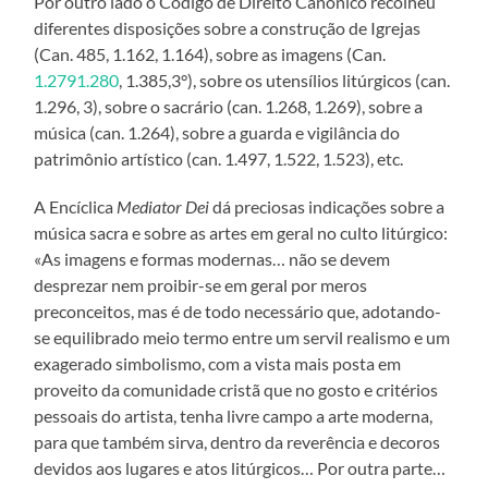
Por outro lado o Código de Direito Canônico recolheu
diferentes disposições sobre a construção de Igrejas
(Can. 485, 1.162, 1.164), sobre as imagens (Can.
1.2791.280
, 1.385,3°), sobre os utensílios litúrgicos (can.
1.296, 3), sobre o sacrário (can. 1.268, 1.269), sobre a
música (can. 1.264), sobre a guarda e vigilância do
patrimônio artístico (can. 1.497, 1.522, 1.523), etc.
A Encíclica
Mediator Dei
dá preciosas indicações sobre a
música sacra e sobre as artes em geral no culto litúrgico:
«As imagens e formas modernas… não se devem
desprezar nem proibir-se em geral por meros
preconceitos, mas é de todo necessário que, adotando-
se equilibrado meio termo entre um servil realismo e um
exagerado simbolismo, com a vista mais posta em
proveito da comunidade cristã que no gosto e critérios
pessoais do artista, tenha livre campo a arte moderna,
para que também sirva, dentro da reverência e decoros
devidos aos lugares e atos litúrgicos… Por outra parte…