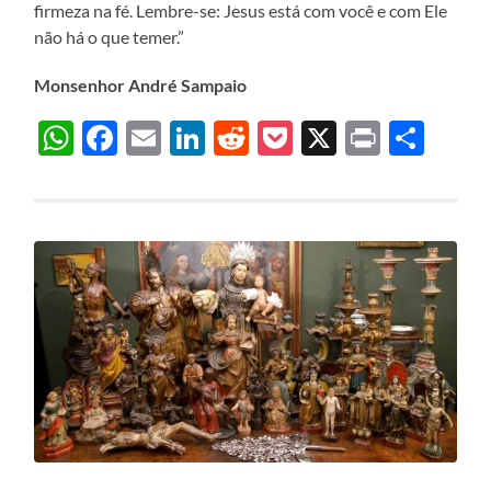
firmeza na fé. Lembre-se: Jesus está com você e com Ele
não há o que temer.”
Monsenhor André Sampaio
WhatsApp
Facebook
Email
LinkedIn
Reddit
Pocket
X
Print
Sha