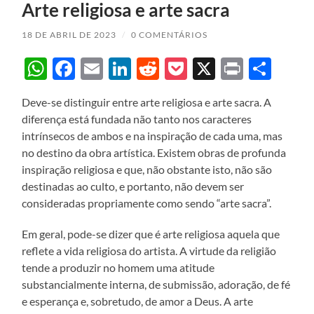
Arte religiosa e arte sacra
18 DE ABRIL DE 2023
/
0 COMENTÁRIOS
WhatsApp
Facebook
Email
LinkedIn
Reddit
Pocket
X
Print
Sha
Deve-se distinguir entre arte religiosa e arte sacra. A
diferença está fundada não tanto nos caracteres
intrínsecos de ambos e na inspiração de cada uma, mas
no destino da obra artística. Existem obras de profunda
inspiração religiosa e que, não obstante isto, não são
destinadas ao culto, e portanto, não devem ser
consideradas propriamente como sendo “arte sacra”.
Em geral, pode-se dizer que é arte religiosa aquela que
reflete a vida religiosa do artista. A virtude da religião
tende a produzir no homem uma atitude
substancialmente interna, de submissão, adoração, de fé
e esperança e, sobretudo, de amor a Deus. A arte