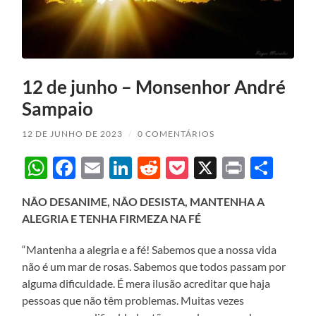
12 de junho – Monsenhor André
Sampaio
12 DE JUNHO DE 2023
/
0 COMENTÁRIOS
WhatsApp
Facebook
Email
LinkedIn
Reddit
Pocket
X
Print
Sha
NÃO DESANIME, NÃO DESISTA, MANTENHA A
ALEGRIA E TENHA FIRMEZA NA FÉ
“Mantenha a alegria e a fé! Sabemos que a nossa vida
não é um mar de rosas. Sabemos que todos passam por
alguma dificuldade. É mera ilusão acreditar que haja
pessoas que não têm problemas. Muitas vezes