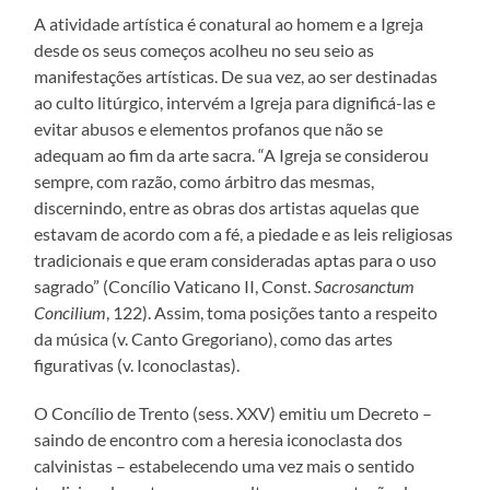
A atividade artística é conatural ao homem e a Igreja
desde os seus começos acolheu no seu seio as
manifestações artísticas. De sua vez, ao ser destinadas
ao culto litúrgico, intervém a Igreja para dignificá-las e
evitar abusos e elementos profanos que não se
adequam ao fim da arte sacra. “A Igreja se considerou
sempre, com razão, como árbitro das mesmas,
discernindo, entre as obras dos artistas aquelas que
estavam de acordo com a fé, a piedade e as leis religiosas
tradicionais e que eram consideradas aptas para o uso
sagrado” (Concílio Vaticano II, Const.
Sacrosanctum
Concilium
, 122). Assim, toma posições tanto a respeito
da música (v. Canto Gregoriano), como das artes
figurativas (v. Iconoclastas).
O Concílio de Trento (sess. XXV) emitiu um Decreto –
saindo de encontro com a heresia iconoclasta dos
calvinistas – estabelecendo uma vez mais o sentido