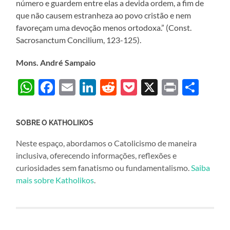
número e guardem entre elas a devida ordem, a fim de
que não causem estranheza ao povo cristão e nem
favoreçam uma devoção menos ortodoxa.” (Const.
Sacrosanctum Concilium, 123-125).
Mons. André Sampaio
WhatsApp
Facebook
Email
LinkedIn
Reddit
Pocket
X
Print
Sha
SOBRE O KATHOLIKOS
Neste espaço, abordamos o Catolicismo de maneira
inclusiva, oferecendo informações, reflexões e
curiosidades sem fanatismo ou fundamentalismo.
Saiba
mais sobre Katholikos
.