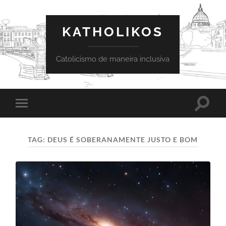
KATHOLIKOS
Catolicismo de maneira inclusiva
Toggle
Toggle
search
mobile
field
menu
TAG:
DEUS É SOBERANAMENTE JUSTO E BOM