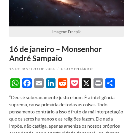
Imagem: Freepik
16 de janeiro – Monsenhor
André Sampaio
16 DE JANEIRO DE 2024
/
0 COMENTÁRIOS
WhatsApp
Facebook
Email
LinkedIn
Reddit
Pocket
X
Print
Sha
“Deus é soberanamente justo e bom. É a inteligência
suprema, causa primária de todas as coisas. Todo
pensamento contrário a isso é fruto da má interpretação
que os seres humanos e as religiões fazem. Ele nada
impõe, não castiga, apenas ameniza os nossos próprios
erros dando-nos a oportunidade de repará-los, chance