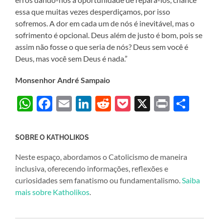
essa que muitas vezes desperdiçamos, por isso
sofremos. A dor em cada um de nós é inevitável, mas o
sofrimento é opcional. Deus além de justo é bom, pois se
assim não fosse o que seria de nós? Deus sem você é
Deus, mas você sem Deus é nada.”
Monsenhor André Sampaio
WhatsApp
Facebook
Email
LinkedIn
Reddit
Pocket
X
Print
Sha
SOBRE O KATHOLIKOS
Neste espaço, abordamos o Catolicismo de maneira
inclusiva, oferecendo informações, reflexões e
curiosidades sem fanatismo ou fundamentalismo.
Saiba
mais sobre Katholikos
.