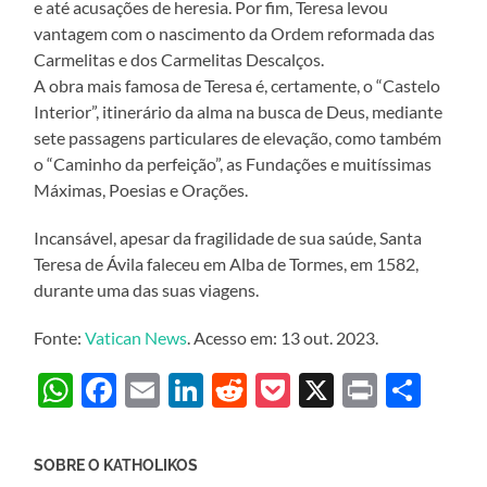
e até acusações de heresia. Por fim, Teresa levou
vantagem com o nascimento da Ordem reformada das
Carmelitas e dos Carmelitas Descalços.
A obra mais famosa de Teresa é, certamente, o “Castelo
Interior”, itinerário da alma na busca de Deus, mediante
sete passagens particulares de elevação, como também
o “Caminho da perfeição”, as Fundações e muitíssimas
Máximas, Poesias e Orações.
Incansável, apesar da fragilidade de sua saúde, Santa
Teresa de Ávila faleceu em Alba de Tormes, em 1582,
durante uma das suas viagens.
Fonte:
Vatican News
. Acesso em: 13 out. 2023.
WhatsApp
Facebook
Email
LinkedIn
Reddit
Pocket
X
Print
Sha
SOBRE O KATHOLIKOS