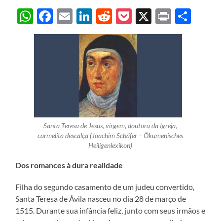
WhatsApp
Facebook
Email
LinkedIn
Reddit
Pocket
X
Print
Sha
Santa Teresa de Jesus, virgem, doutora da Igreja,
carmelita descalça (Joachim Schäfer – Ökumenisches
Heiligenlexikon)
Dos romances à dura realidade
Filha do segundo casamento de um judeu convertido,
Santa Teresa de Ávila nasceu no dia 28 de março de
1515. Durante sua infância feliz, junto com seus irmãos e