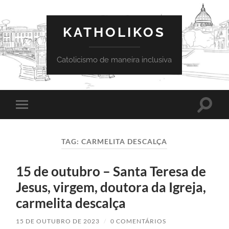
KATHOLIKOS
Catolicismo de maneira inclusiva
Toggle
Toggle
search
mobile
field
menu
TAG:
CARMELITA DESCALÇA
15 de outubro – Santa Teresa de
Jesus, virgem, doutora da Igreja,
carmelita descalça
15 DE OUTUBRO DE 2023
/
0 COMENTÁRIOS