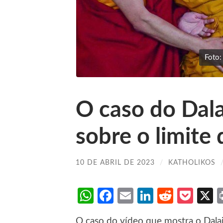
Foto:
O caso do Dala
sobre o limite 
10 DE ABRIL DE 2023
/
KATHOLIKOS
WhatsApp
Facebook
Email
LinkedIn
Reddit
Poc
O caso do vídeo que mostra o Dal