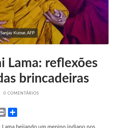
 Sanjay Kumar, AFP
i Lama: reflexões
das brincadeiras
/
0 COMENTÁRIOS
ket
X
Print
Share
ai Lama beijando um menino indiano nos