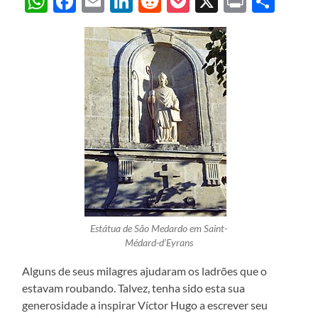
WhatsApp
Facebook
Email
LinkedIn
Reddit
Pocket
X
Print
Sha
Estátua de São Medardo em Saint-
Médard-d’Eyrans
Alguns de seus milagres ajudaram os ladrões que o
estavam roubando. Talvez, tenha sido esta sua
generosidade a inspirar Víctor Hugo a escrever seu