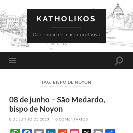
KATHOLIKOS
Catolicismo de maneira inclusiva
Toggle
Toggle
search
mobile
field
menu
TAG:
BISPO DE NOYON
08 de junho – São Medardo,
bispo de Noyon
8 DE JUNHO DE 2023
/
0 COMENTÁRIOS