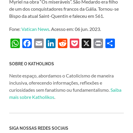
Myriel na obra “Os miseráveis”. São Medardo era filho
de um dos conquistadores francos da Gália. Tornou-se
Bispo da atual Saint-Quentin e faleceu em 561.
Fone:
Vatican News
. Acesso em: 06 jun. 2023.
WhatsApp
Facebook
Email
LinkedIn
Reddit
Pocket
X
Print
Sha
SOBRE O KATHOLIKOS
Neste espaço, abordamos o Catolicismo de maneira
inclusiva, oferecendo informações, reflexões e
curiosidades sem fanatismo ou fundamentalismo.
Saiba
mais sobre Katholikos
.
SIGA NOSSAS REDES SOCIAIS