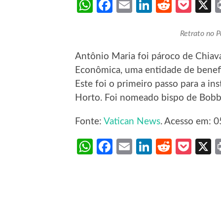
WhatsApp
Facebook
Email
LinkedIn
Reddit
Poc
Retrato no P
Antônio Maria foi pároco de Chiav
Econômica, uma entidade de benefi
Este foi o primeiro passo para a in
Horto. Foi nomeado bispo de Bobbi
Fonte:
Vatican News
. Acesso em: 0
WhatsApp
Facebook
Email
LinkedIn
Reddit
Poc