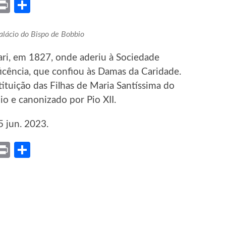
ket
X
Print
Share
alácio do Bispo de Bobbio
ari, em 1827, onde aderiu à Sociedade
cência, que confiou às Damas da Caridade.
stituição das Filhas de Maria Santíssima do
o e canonizado por Pio XII.
5 jun. 2023.
ket
X
Print
Share