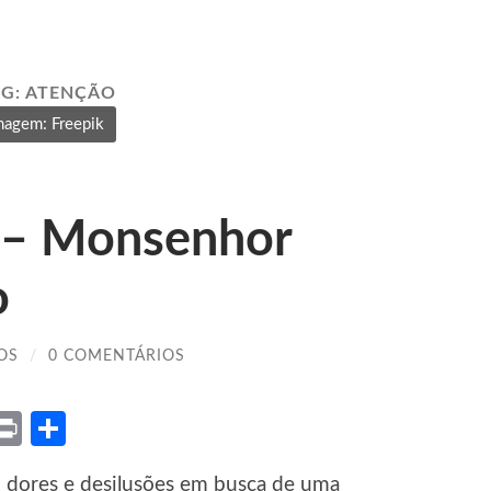
AG:
ATENÇÃO
magem: Freepik
 – Monsenhor
o
OS
/
0 COMENTÁRIOS
ket
X
Print
Share
dores e desilusões em busca de uma