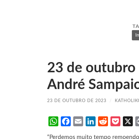
T
I
23 de outubro
André Sampai
23 DE OUTUBRO DE 2023
/
KATHOLIK
WhatsApp
Facebook
Email
LinkedIn
Reddit
Poc
“Perdemos muito tempo remoendo 