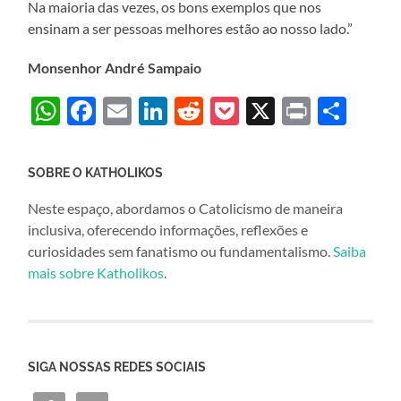
Na maioria das vezes, os bons exemplos que nos
ensinam a ser pessoas melhores estão ao nosso lado.”
Monsenhor André Sampaio
WhatsApp
Facebook
Email
LinkedIn
Reddit
Pocket
X
Print
Sha
SOBRE O KATHOLIKOS
Neste espaço, abordamos o Catolicismo de maneira
inclusiva, oferecendo informações, reflexões e
curiosidades sem fanatismo ou fundamentalismo.
Saiba
mais sobre Katholikos
.
SIGA NOSSAS REDES SOCIAIS