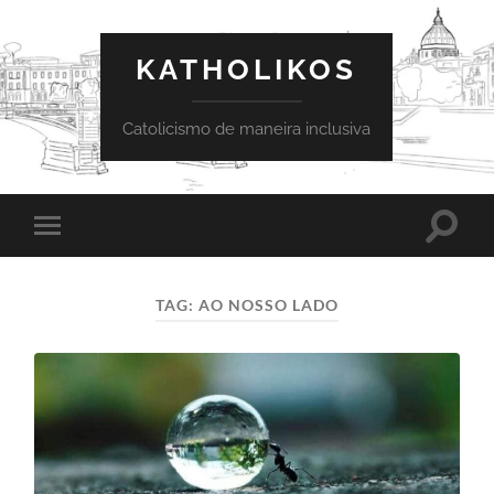
KATHOLIKOS
Catolicismo de maneira inclusiva
Toggle
Toggle
search
mobile
field
menu
TAG:
AO NOSSO LADO