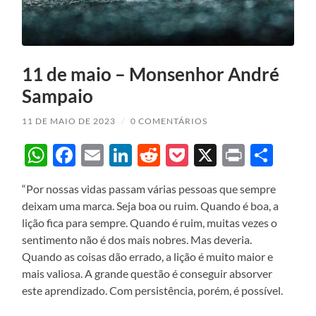
11 de maio – Monsenhor André
Sampaio
11 DE MAIO DE 2023
/
0 COMENTÁRIOS
WhatsApp
Facebook
Email
LinkedIn
Reddit
Pocket
X
Print
Sha
“Por nossas vidas passam várias pessoas que sempre
deixam uma marca. Seja boa ou ruim. Quando é boa, a
lição fica para sempre. Quando é ruim, muitas vezes o
sentimento não é dos mais nobres. Mas deveria.
Quando as coisas dão errado, a lição é muito maior e
mais valiosa. A grande questão é conseguir absorver
este aprendizado. Com persistência, porém, é possível.