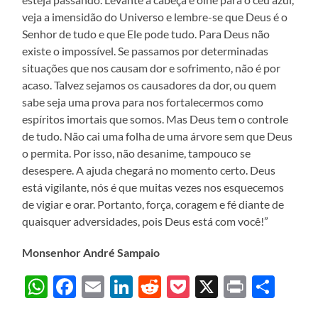
veja a imensidão do Universo e lembre-se que Deus é o
Senhor de tudo e que Ele pode tudo. Para Deus não
existe o impossível. Se passamos por determinadas
situações que nos causam dor e sofrimento, não é por
acaso. Talvez sejamos os causadores da dor, ou quem
sabe seja uma prova para nos fortalecermos como
espíritos imortais que somos. Mas Deus tem o controle
de tudo. Não cai uma folha de uma árvore sem que Deus
o permita. Por isso, não desanime, tampouco se
desespere. A ajuda chegará no momento certo. Deus
está vigilante, nós é que muitas vezes nos esquecemos
de vigiar e orar. Portanto, força, coragem e fé diante de
quaisquer adversidades, pois Deus está com você!”
Monsenhor André Sampaio
WhatsApp
Facebook
Email
LinkedIn
Reddit
Pocket
X
Print
Sha