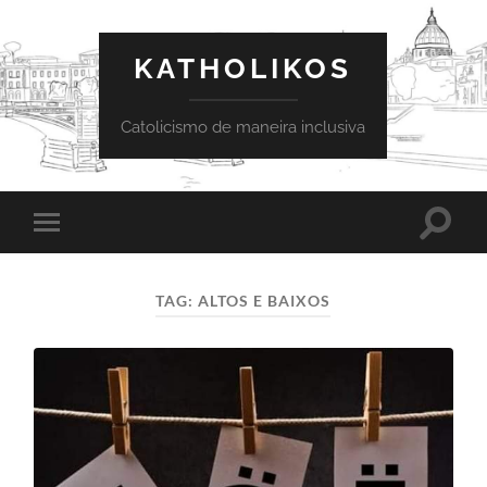
KATHOLIKOS
Catolicismo de maneira inclusiva
Toggle
Toggle
search
mobile
field
menu
TAG:
ALTOS E BAIXOS