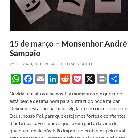
15 de março – Monsenhor André
Sampaio
15 DE MARÇO DE 2024
/
0 COMENTÁRIOS
WhatsApp
Facebook
Email
LinkedIn
Reddit
Pocket
X
Print
Sha
“A vida tem altos e baixos. Há momentos em que tudo
está bem e de uma hora para outra tudo pode mudar.
Devemos estar preparados, vigilantes e conectados com
Deus, nosso Pai, para que estejamos fortes e confiantes
diante das adversidades que fazem parte da vida de
qualquer um de nós. Não importa o problema pelo qual
esteja passando. Levante a cabeça e olhe para o céu azul,