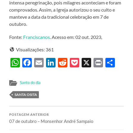
intensa peregrinação, pois milagres aconteciam e foram
comprovados. Assim, a Igreja autorizou o seu culto e
manteve a data da tradicional celebração em 7 de
outubro.
Fonte:
Franciscanos
. Acesso em: 02 out. 2023,
Visualizações:
361
WhatsApp
Facebook
Email
LinkedIn
Reddit
Pocket
X
Print
Sha
Santo do dia
SANTA OSITA
POSTAGEM ANTERIOR
07 de outubro – Monsenhor André Sampaio