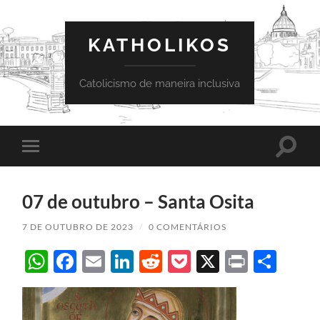
KATHOLIKOS
Catolicismo de maneira inclusiva
Toggle
Toggle
search
mobile
field
menu
07 de outubro – Santa Osita
7 DE OUTUBRO DE 2023
/
0 COMENTÁRIOS
WhatsApp
Facebook
Email
LinkedIn
Reddit
Pocket
X
Print
Sha