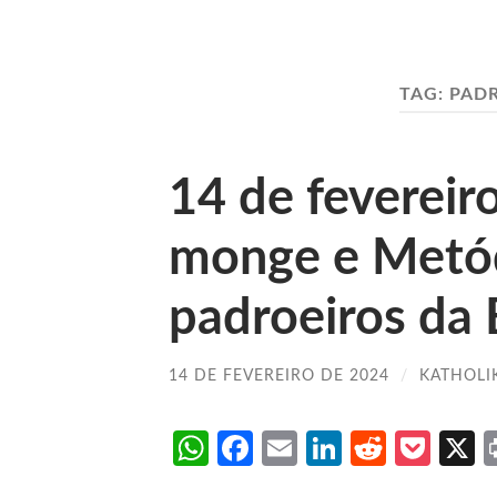
TAG:
PADR
14 de fevereiro
monge e Metód
padroeiros da
14 DE FEVEREIRO DE 2024
/
KATHOLI
WhatsApp
Facebook
Email
LinkedIn
Reddit
Poc