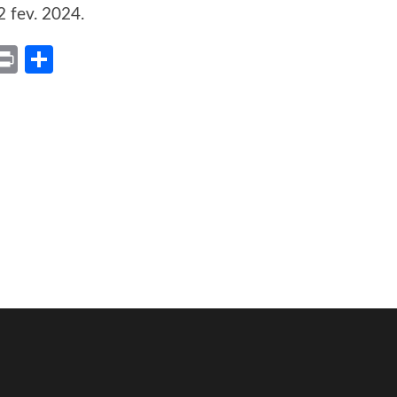
2 fev. 2024.
ket
X
Print
Share