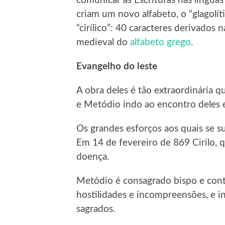
comunicar as Escrituras nas línguas 
criam um novo alfabeto, o “glagolí
“cirílico”: 40 caracteres derivados
medieval do
alfabeto grego
.
Evangelho do leste
A obra deles é tão extraordinária 
e Metódio indo ao encontro deles 
Os grandes esforços aos quais se 
Em 14 de fevereiro de 869 Cirilo,
doença.
Metódio é consagrado bispo e con
hostilidades e incompreensões, e i
sagrados.