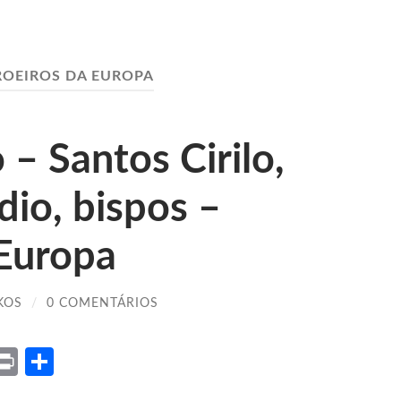
OEIROS DA EUROPA
 – Santos Cirilo,
io, bispos –
 Europa
KOS
/
0 COMENTÁRIOS
ket
X
Print
Share