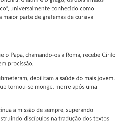
oficiais, o latim e o grego, os dois irmãos
tico”, universalmente conhecido como
 na maior parte de grafemas de cursiva
que o Papa, chamando-os a Roma, recebe Cirilo
em procissão.
submeteram, debilitam a saúde do mais jovem.
 que tornou-se monge, morre após uma
tinua a missão de sempre, superando
nstruindo discípulos na tradução dos textos