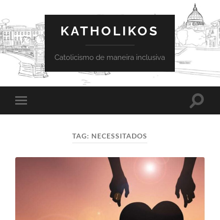
KATHOLIKOS
Catolicismo de maneira inclusiva
Toggle
Toggle
search
mobile
field
menu
TAG:
NECESSITADOS