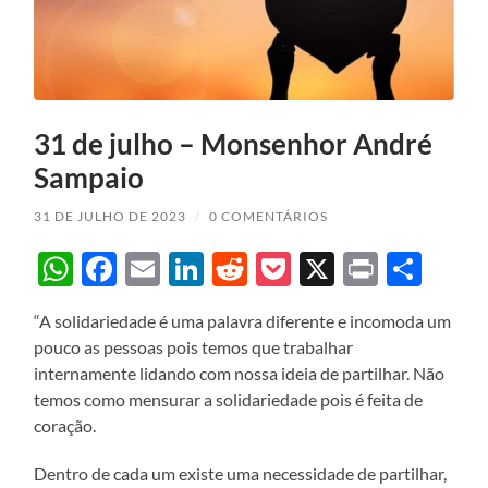
31 de julho – Monsenhor André
Sampaio
31 DE JULHO DE 2023
/
0 COMENTÁRIOS
WhatsApp
Facebook
Email
LinkedIn
Reddit
Pocket
X
Print
Sha
“A solidariedade é uma palavra diferente e incomoda um
pouco as pessoas pois temos que trabalhar
internamente lidando com nossa ideia de partilhar. Não
temos como mensurar a solidariedade pois é feita de
coração.
Dentro de cada um existe uma necessidade de partilhar,