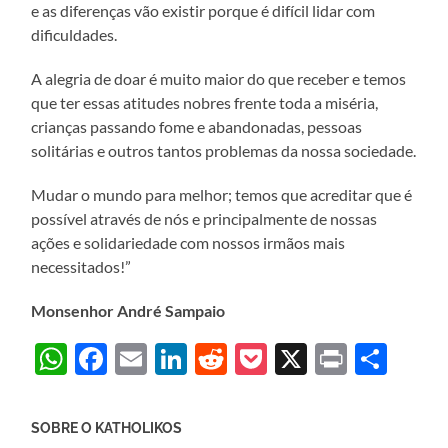
e as diferenças vão existir porque é difícil lidar com
dificuldades.
A alegria de doar é muito maior do que receber e temos
que ter essas atitudes nobres frente toda a miséria,
crianças passando fome e abandonadas, pessoas
solitárias e outros tantos problemas da nossa sociedade.
Mudar o mundo para melhor; temos que acreditar que é
possível através de nós e principalmente de nossas
ações e solidariedade com nossos irmãos mais
necessitados!”
Monsenhor André Sampaio
WhatsApp
Facebook
Email
LinkedIn
Reddit
Pocket
X
Print
Sha
SOBRE O KATHOLIKOS