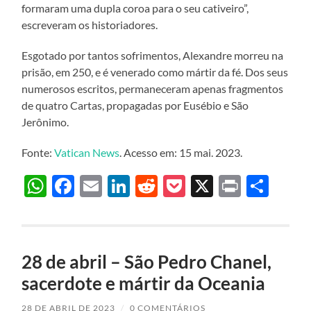
formaram uma dupla coroa para o seu cativeiro”,
escreveram os historiadores.
Esgotado por tantos sofrimentos, Alexandre morreu na
prisão, em 250, e é venerado como mártir da fé. Dos seus
numerosos escritos, permaneceram apenas fragmentos
de quatro Cartas, propagadas por Eusébio e São
Jerônimo.
Fonte:
Vatican News
. Acesso em: 15 mai. 2023.
WhatsApp
Facebook
Email
LinkedIn
Reddit
Pocket
X
Print
Sha
28 de abril – São Pedro Chanel,
sacerdote e mártir da Oceania
28 DE ABRIL DE 2023
/
0 COMENTÁRIOS