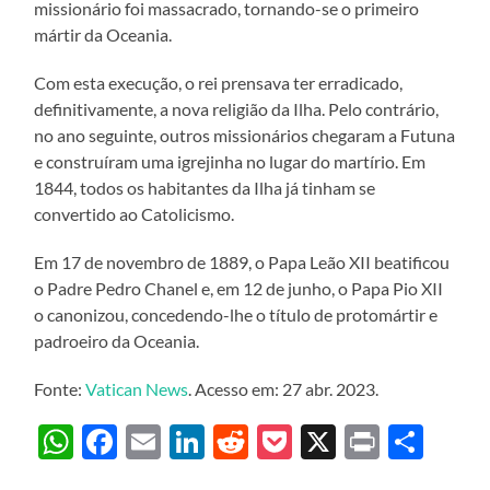
missionário foi massacrado, tornando-se o primeiro
mártir da Oceania.
Com esta execução, o rei prensava ter erradicado,
definitivamente, a nova religião da Ilha. Pelo contrário,
no ano seguinte, outros missionários chegaram a Futuna
e construíram uma igrejinha no lugar do martírio. Em
1844, todos os habitantes da Ilha já tinham se
convertido ao Catolicismo.
Em 17 de novembro de 1889, o Papa Leão XII beatificou
o Padre Pedro Chanel e, em 12 de junho, o Papa Pio XII
o canonizou, concedendo-lhe o título de protomártir e
padroeiro da Oceania.
Fonte:
Vatican News
. Acesso em: 27 abr. 2023.
WhatsApp
Facebook
Email
LinkedIn
Reddit
Pocket
X
Print
Sha