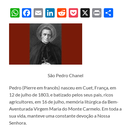
WhatsApp
Facebook
Email
LinkedIn
Reddit
Pocket
X
Print
Sha
São Pedro Chanel
Pedro (Pierre em francês) nasceu em Cuet, França, em
12 de julho de 1803, e batizado pelos seus pais, ricos
agricultores, em 16 de julho, memória litúrgica da Bem-
Aventurada Virgem Maria do Monte Carmelo. Em toda a
sua vida, manteve uma constante devoção a Nossa
Senhora.