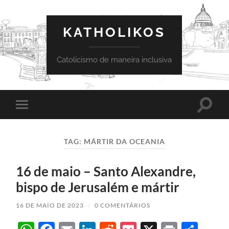
KATHOLIKOS
Catolicismo de maneira inclusiva
Toggle
Toggle
search
mobile
field
menu
TAG:
MÁRTIR DA OCEANIA
16 de maio – Santo Alexandre,
bispo de Jerusalém e mártir
16 DE MAIO DE 2023
/
0 COMENTÁRIOS