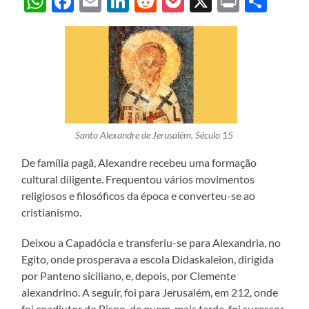
WhatsApp
Facebook
Email
LinkedIn
Reddit
Pocket
X
Print
Sha
Santo Alexandre de Jerusalém, Século 15
De família pagã, Alexandre recebeu uma formação
cultural diligente. Frequentou vários movimentos
religiosos e filosóficos da época e converteu-se ao
cristianismo.
Deixou a Capadócia e transferiu-se para Alexandria, no
Egito, onde prosperava a escola Didaskaleion, dirigida
por Panteno siciliano, e, depois, por Clemente
alexandrino. A seguir, foi para Jerusalém, em 212, onde
foi coadjutor do Bispo, de quem, mais tarde, foi sucessor.