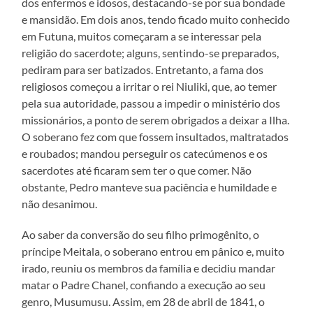
dos enfermos e idosos, destacando-se por sua bondade
e mansidão. Em dois anos, tendo ficado muito conhecido
em Futuna, muitos começaram a se interessar pela
religião do sacerdote; alguns, sentindo-se preparados,
pediram para ser batizados. Entretanto, a fama dos
religiosos começou a irritar o rei Niuliki, que, ao temer
pela sua autoridade, passou a impedir o ministério dos
missionários, a ponto de serem obrigados a deixar a Ilha.
O soberano fez com que fossem insultados, maltratados
e roubados; mandou perseguir os catecúmenos e os
sacerdotes até ficaram sem ter o que comer. Não
obstante, Pedro manteve sua paciência e humildade e
não desanimou.
Ao saber da conversão do seu filho primogênito, o
príncipe Meitala, o soberano entrou em pânico e, muito
irado, reuniu os membros da família e decidiu mandar
matar o Padre Chanel, confiando a execução ao seu
genro, Musumusu. Assim, em 28 de abril de 1841, o