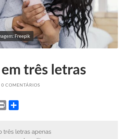
magem: Freepik
 em três letras
0 COMENTÁRIOS
ket
X
Print
Share
 três letras apenas