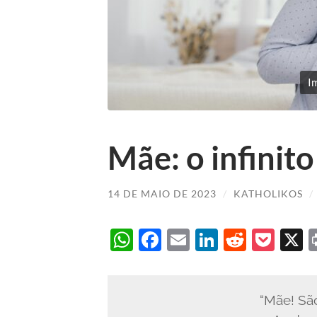
I
Mãe: o infinito
14 DE MAIO DE 2023
/
KATHOLIKOS
/
WhatsApp
Facebook
Email
LinkedIn
Reddit
Poc
“Mãe! São