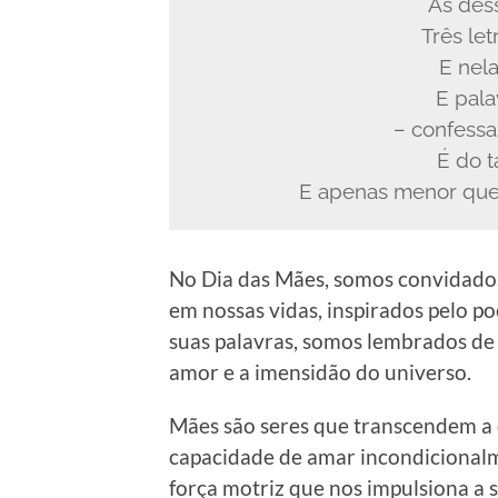
As des
Três let
E nela
E pala
– confess
É do 
E apenas menor que 
No Dia das Mães, somos convidados 
em nossas vidas, inspirados pelo p
suas palavras, somos lembrados de q
amor e a imensidão do universo.
Mães são seres que transcendem a
capacidade de amar incondicionalme
força motriz que nos impulsiona a 