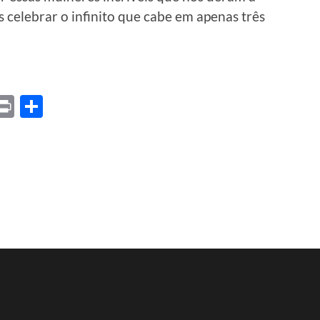
 celebrar o infinito que cabe em apenas três
ket
X
Print
Share