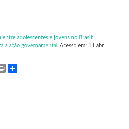
 entre adolescentes e jovens no Brasil:
ara a ação governamental
. Acesso em: 11 abr.
ket
X
Print
Share