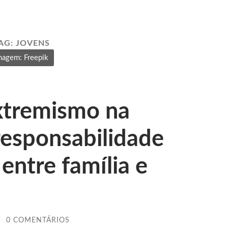
AG:
JOVENS
magem: Freepik
xtremismo na
responsabilidade
entre família e
/
0 COMENTÁRIOS