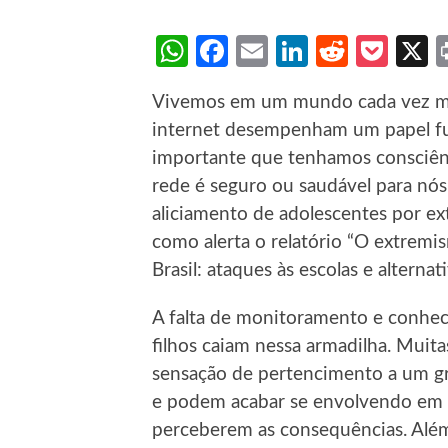
WhatsApp
Facebook
Email
LinkedIn
Reddit
Poc
Vivemos em um mundo cada vez mai
internet desempenham um papel fu
importante que tenhamos consciênc
rede é seguro ou saudável para nós
aliciamento de adolescentes por ext
como alerta o relatório “O extremi
Brasil: ataques às escolas e alterna
A falta de monitoramento e conhec
filhos caiam nessa armadilha. Muita
sensação de pertencimento a um gru
e podem acabar se envolvendo em a
perceberem as consequências. Além