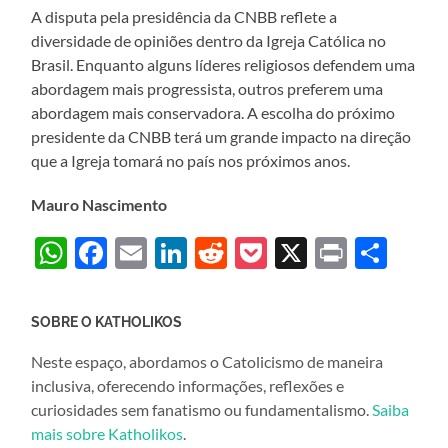
A disputa pela presidência da CNBB reflete a
diversidade de opiniões dentro da Igreja Católica no
Brasil. Enquanto alguns líderes religiosos defendem uma
abordagem mais progressista, outros preferem uma
abordagem mais conservadora. A escolha do próximo
presidente da CNBB terá um grande impacto na direção
que a Igreja tomará no país nos próximos anos.
Mauro Nascimento
WhatsApp
Facebook
Email
LinkedIn
Reddit
Pocket
X
Print
Sha
SOBRE O KATHOLIKOS
Neste espaço, abordamos o Catolicismo de maneira
inclusiva, oferecendo informações, reflexões e
curiosidades sem fanatismo ou fundamentalismo.
Saiba
mais sobre Katholikos
.