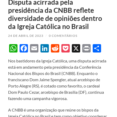
Disputa acirrada pela
presidência da CNBB reflete
diversidade de opiniões dentro
da Igreja Católica no Brasil
24 DE ABRIL DE 2023
/
0 COMENTÁRIOS
WhatsApp
Facebook
Email
LinkedIn
Reddit
Pocket
X
Print
Sha
Nos bastidores da Igreja Católica, uma disputa acirrada
está em andamento pela presidência da Conferência
Nacional dos Bispos do Brasil (CNBB). Enquanto o
franciscano Dom Jaime Spengler, atual arcebispo de
Porto Alegre (RS), é cotado como favorito, o cardeal
Dom Paulo Cezar, arcebispo de Brasília (DF), continua
fazendo uma campanha vigorosa.
A CNBB é uma organização que reúne os bispos da
Igreja Católica no Brasil e tem como objetivo coordenar