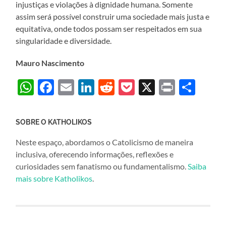
injustiças e violações à dignidade humana. Somente
assim será possível construir uma sociedade mais justa e
equitativa, onde todos possam ser respeitados em sua
singularidade e diversidade.
Mauro Nascimento
WhatsApp
Facebook
Email
LinkedIn
Reddit
Pocket
X
Print
Sha
SOBRE O KATHOLIKOS
Neste espaço, abordamos o Catolicismo de maneira
inclusiva, oferecendo informações, reflexões e
curiosidades sem fanatismo ou fundamentalismo.
Saiba
mais sobre Katholikos
.