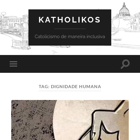
KATHOLIKOS
Catolicismo de maneira inclusiva
Toggle
Toggle
search
mobile
field
menu
TAG:
DIGNIDADE HUMANA