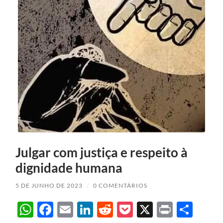
Julgar com justiça e respeito à
dignidade humana
5 DE JUNHO DE 2023
/
0 COMENTÁRIOS
WhatsApp
Facebook
Email
LinkedIn
Reddit
Pocket
X
Print
Sha