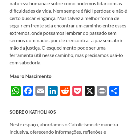
natureza humana e sobre como podemos lidar com as
dificuldades da vida. Nem sempre é fácil perdoar, e não é
certo buscar vingança. Mas talvez a melhor forma de
seguir em frente seja encontrar um caminho entre esses
extremos, onde possamos lembrar do passado sem
sermos dominados por ele e encontrar a paz sem abrir
mão da justiça. O esquecimento pode ser uma
ferramenta útil nesse caminho, mas precisamos usá-lo
com sabedoria.
Mauro Nascimento
WhatsApp
Facebook
Email
LinkedIn
Reddit
Pocket
X
Print
Sha
SOBRE O KATHOLIKOS
Neste espaço, abordamos o Catolicismo de maneira
inclusiva, oferecendo informações, reflexões e