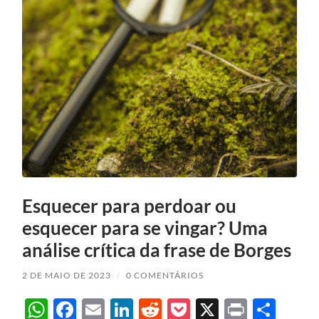
Esquecer para perdoar ou
esquecer para se vingar? Uma
análise crítica da frase de Borges
2 DE MAIO DE 2023
/
0 COMENTÁRIOS
WhatsApp
Facebook
Email
LinkedIn
Reddit
Pocket
X
Print
Sha