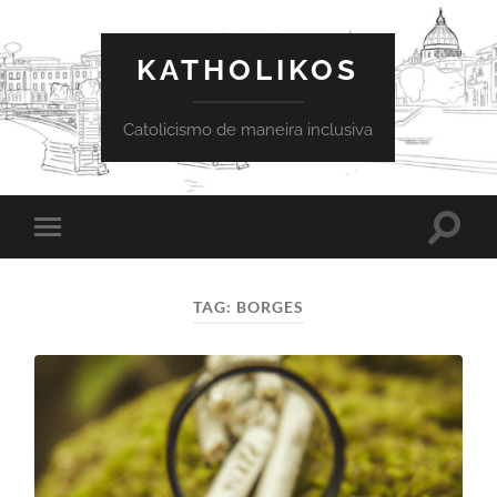
KATHOLIKOS
Catolicismo de maneira inclusiva
Toggle
Toggle
search
mobile
field
menu
TAG:
BORGES