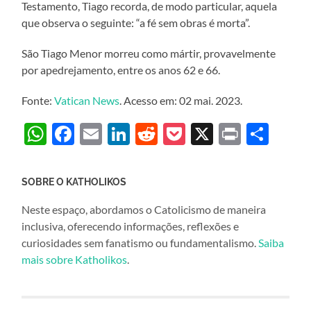
Testamento, Tiago recorda, de modo particular, aquela
que observa o seguinte: “a fé sem obras é morta”.
São Tiago Menor morreu como mártir, provavelmente
por apedrejamento, entre os anos 62 e 66.
Fonte:
Vatican News
. Acesso em: 02 mai. 2023.
WhatsApp
Facebook
Email
LinkedIn
Reddit
Pocket
X
Print
Sha
SOBRE O KATHOLIKOS
Neste espaço, abordamos o Catolicismo de maneira
inclusiva, oferecendo informações, reflexões e
curiosidades sem fanatismo ou fundamentalismo.
Saiba
mais sobre Katholikos
.