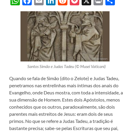
WhatsApp
Facebook
Email
LinkedIn
Reddit
Pocket
X
Print
Sha
Santos Simão e Judas Tadeu (© Musei Vaticani)
Quando se fala de Simão (dito o Zelote) e Judas Tadeu,
penetramos nas entrelinhas mais íntimas dos anais do
Evangelho, onde Deus mostra, com toda a intensidade, a
sua dimensão de Homem. Estes dois Apóstolos, menos
conhecidos que os outros, paradoxalmente, são dois
parentes mais estreitos de Jesus: eram dois de seus
primos. No que se refere a Judas Tadeu, a tradição é
bastante precisa; sabe-se pelas Escrituras que seu pai,