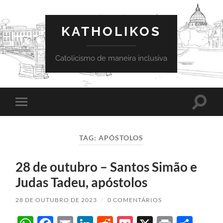
KATHOLIKOS
Catolicismo de maneira inclusiva
Toggle
Toggle
search
mobile
field
menu
TAG:
APÓSTOLOS
28 de outubro – Santos Simão e
Judas Tadeu, apóstolos
28 DE OUTUBRO DE 2023
/
0 COMENTÁRIOS