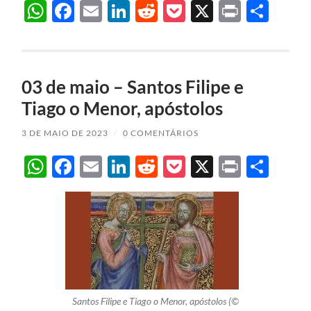
WhatsApp
Facebook
Email
LinkedIn
Reddit
Pocket
X
Print
Sha
03 de maio – Santos Filipe e
Tiago o Menor, apóstolos
3 DE MAIO DE 2023
/
0 COMENTÁRIOS
WhatsApp
Facebook
Email
LinkedIn
Reddit
Pocket
X
Print
Sha
Santos Filipe e Tiago o Menor, apóstolos (©